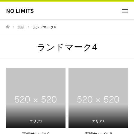
NO LIMITS
実績
ランドマーク4
ホーム
ランドマーク4
エリア1
エリア1