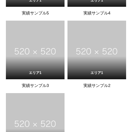
エリア1
エリア1
実績サンプル5
実績サンプル4
エリア1
エリア1
実績サンプル3
実績サンプル2